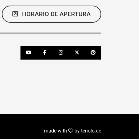
HORARIO DE APERTURA
youtube
facebook
instagram
x
Pinterest
made with
by
tenolo.de