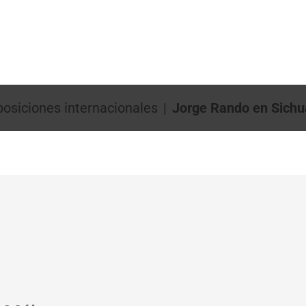
el vídeo activando la función de reproducción, se transmiten da
idad
.
posiciones internacionales
Jorge Rando en Sich