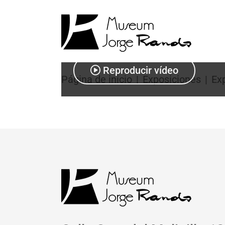
Nos gustaría señalar que cuando se activa 
más detalles, consulte la
política de privac
Reproducir vídeo
Página de inicio
Exposiciones
Ex