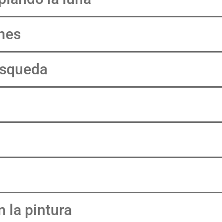
ones
úsqueda
 la pintura