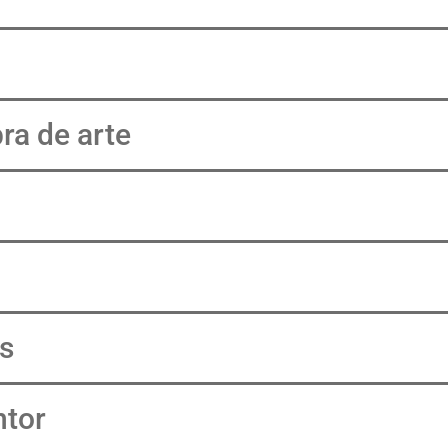
ra de arte
is
ntor