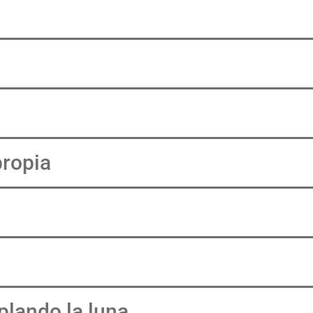
propia
lando la luna