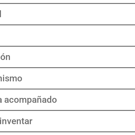
d
ión
nismo
ha acompañado
einventar